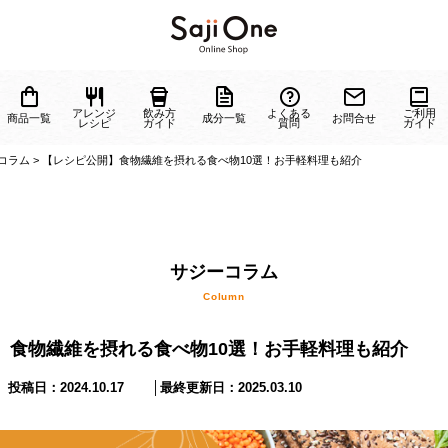
ジーに
アレンジ
飲み方
よくある
商品一覧
成分一覧
お問
ついて
レシピ
ガイド
質問
>
サジーコラム
>
【レシピ公開】食物繊維を摂れる食べ物10選！お手軽料理も紹
サジーコラム
】食物繊維を摂れる食べ物10選！お手軽料理も紹介
Column
投稿日：
2024.10.17
│最終更新日：
2025.03.10