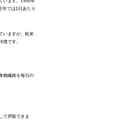
います。1950年
近年では1日あたり
ていますが、欧米
特徴です。
食物繊維を毎日の
して摂取できま