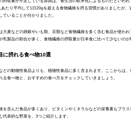
の摂取量が不足している原因は、食生活の欧米化によるものだといわれて
人あたり平均して1日20gを超える食物繊維を摂る習慣がありましたが、
少していることが分かりました。
は大麦などの雑穀やいも類、豆類など食物繊維を多く含む食品が使われ
や乳製品の割合が多く、食物繊維の摂取量が日本食に比べて少ないのが
軽に摂れる食べ物10選
などの動物性食品よりも、植物性食品に多く含まれます。ここからは、
れる食べ物と、おすすめの食べ方をチェックしていきましょう。
維を含んだ食品が多くあり、ビタミンやミネラルなどの栄養素もプラス
む代表的な野菜を、3つご紹介します。