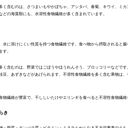
多く含むのは、さつまいもやかぼちゃ、アシタバ、春菊、キウイ、ミカ
などの海藻類にも、水溶性食物繊維が多く含まれています。
、水に溶けにくい性質を持つ食物繊維です。食べ物から摂取されると腸
ます。
多く含むのは、野菜ではごぼうやほうれんそう、ブロッコリーなどです
枝豆、あずきなどがあげられます。不溶性食物繊維を多く含む果物は、
食物繊維が豊富で、干ししいたけやエリンギを食べると不溶性食物繊維
らき
物・脂質・タンパク質・ビタミン・ミネラルからなる五大栄養素のうち