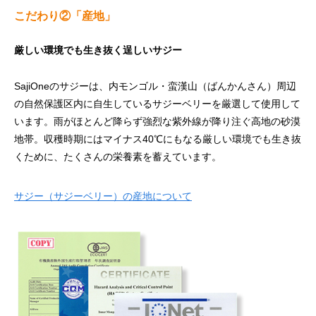
こだわり②「産地」
厳しい環境でも生き抜く逞しいサジー
SajiOneのサジーは、内モンゴル・蛮漢山（ばんかんさん）周辺
の自然保護区内に自生しているサジーベリーを厳選して使用して
います。雨がほとんど降らず強烈な紫外線が降り注ぐ高地の砂漠
地帯。収穫時期にはマイナス40℃にもなる厳しい環境でも生き抜
くために、たくさんの栄養素を蓄えています。
サジー（サジーベリー）の産地について