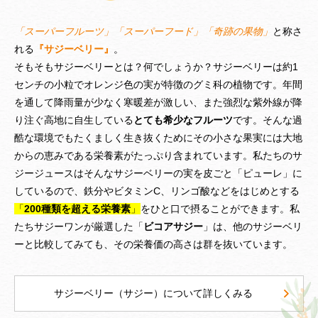
「スーパーフルーツ」「スーパーフード」「奇跡の果物」
と称さ
れる
『サジーベリー』
。
そもそもサジーベリーとは？何でしょうか？サジーベリーは約1
センチの小粒でオレンジ色の実が特徴のグミ科の植物です。年間
を通して降雨量が少なく寒暖差が激しい、また強烈な紫外線が降
り注ぐ高地に自生している
とても希少なフルーツ
です。そんな過
酷な環境でもたくましく生き抜くためにその小さな果実には大地
What is SajiBerry?
からの恵みである栄養素がたっぷり含まれています。私たちのサ
ジージュースはそんなサジーベリーの実を皮ごと「ピューレ」に
しているので、鉄分やビタミンC、リンゴ酸などをはじめとする
「
200種類を超える栄養素
」
をひと口で摂ることができます。私
たちサジーワンが厳選した「
ビコアサジー
」は、他のサジーベリ
ーと比較してみても、その栄養価の高さは群を抜いています。
サジーベリー（サジー）について詳しくみる