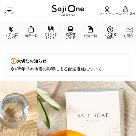
メニュー
マイページ
パスワード発行
サジーに
アレンジ
飲み方
よくある
商品一覧
成分一覧
ついて
レシピ
ガイド
質問
大切なお知らせ
令和8年熊本地震の影響による配送遅延について