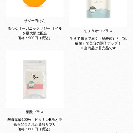
サジー石けん
希少なオーガニックサジー オイル
ちょうかつプラス
を最大限に配合
価格：900円（税込）
生きて腸まで届く（酪酸菌）と（乳
酸菌）で美容の調子アップ！
※当商品は非売品です
Item
葉酸プラス
酵母葉酸100%・ビタミンB群と亜
鉛も配合された葉酸サプリ
価格：800円（税込）