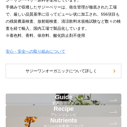
ジーサジーベリー原料を使用しています。
手摘みで収穫したサジーベリーは、衛生管理が徹底された工場
で、厳しい品質基準に沿ってピューレ状に加工され、556項目も
の残留農薬検査、放射能検査、清涼飲料水規格試験など数々の検
査を経て輸入、国内工場で製品化しています。
※着色料、香料、保存料、酸化防止剤不使用
SajiOne’s three unique features
安心・安全への取り組みについて
サジーワンオーガニックについて詳しく
Guide
飲み方ガイド
Recipe
アレンジレシピ
Nutrients
サジーの栄養素について