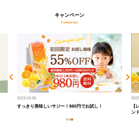
キャンペーン
2025.10.01
2023
【レシピ集付・1000名限定♪】サジーワン＜柑橘ブレ
【
ンド＞が500円で試せる！