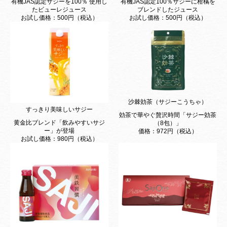
有機JAS認定サジーを100％ 使用し
有機JAS認定100％サジーに柑橘を
たビューレジュース
ブレンドしたジュース
お試し価格：500円（税込）
お試し価格：500円（税込）
沙棘効茶（サジーこうちゃ）
すっきり美味しいサジー
効茶で華やぐ贅沢時間「サジー効茶
黄金比ブレンド「飲みやすいサジ
（8包）」
ー」が登場
価格：972円（税込）
お試し価格：980円（税込）
Campaign