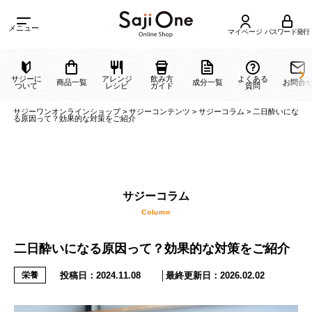
メニュー
マイページ
パスワード発行
サジーに
アレンジ
飲み方
よくある
商品一覧
成分一覧
ついて
レシピ
ガイド
質問
サジーワンオンラインショップ
>
サジーコンテンツ
>
サジーコラム
>
二日酔
る原因って？効果的な対策をご紹介
サジーコラム
二日酔いになる原因って？効果的な対策をご紹介
Column
投稿日：
2024.11.08
│最終更新日：
2026.02.02
栄養