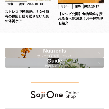
2026.01.14
栄養
健康
2024.10.17
サジー
栄養
ストレスで膀胱炎に？女性特
【レシピ公開】食物繊維を摂
有の原因と繰り返さないため
れる食べ物10選！お手軽料理
の体質ケア
も紹介
Nutrients
サジーの栄養素について
Recommend Column
Guide
飲み方ガイド