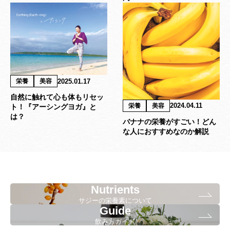
2025.01.17
栄養
美容
自然に触れて心も体もリセッ
2024.04.11
栄養
美容
ト！『アーシングヨガ』と
は？
バナナの栄養がすごい！どん
な人におすすめなのか解説
Nutrients
サジーの栄養素について
Guide
飲み方ガイド