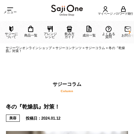
メニュー
マイページ
パスワード発行
サジーに
アレンジ
飲み方
よくある
商品一覧
成分一覧
ついて
レシピ
ガイド
質問
サジーワンオンラインショップ
>
サジーコンテンツ
>
サジーコラム
>
冬の『
肌』対策！
サジーコラム
冬の『乾燥肌』対策！
Column
投稿日：
2024.01.12
美容