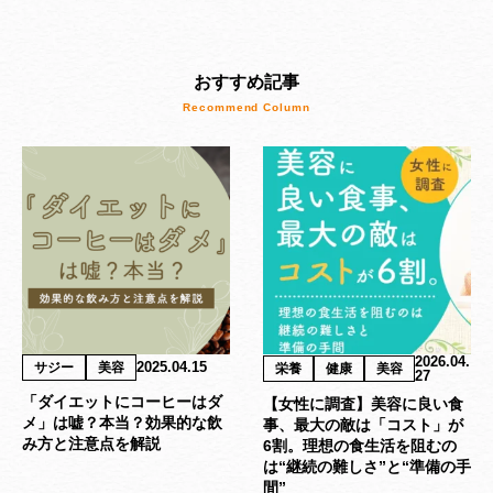
おすすめ記事
2026.04.
2025.04.15
サジー
美容
栄養
健康
美容
27
「ダイエットにコーヒーはダ
【女性に調査】美容に良い食
メ」は嘘？本当？効果的な飲
事、最大の敵は「コスト」が
み方と注意点を解説
6割。理想の食生活を阻むの
は“継続の難しさ”と“準備の手
間”