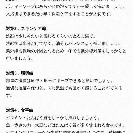
ボディーソープはあらかじめ泡立ててから優しく洗いましょう。
入浴後はできるだけ早く保湿ケアをすることが大切です。
対策2
．
スキンケア編
洗顔は少し冷たいと感じるくらいのぬるま湯で。
洗顔後は水分だけでなく、油分もバランスよく補いましょう。
紫外線も乾燥の原因となるため、冬でも紫外線対策をしっかりと
行いましょう。
対策3．環境編
部屋の湿度は50％～60%にキープできると良いでしょう。
適切な湿度を保つと、同じ気温でも温かく感じることができま
す。
対策4．食事編
ビタミン・たんぱく質をしっかり摂取しましょう。
魚・赤みの肉・大豆などはたんぱく質が多く含まれる食材です。
ビタミンCはコラーゲン生成に関する役割をもつので、積極的に