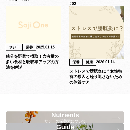
#02
2025.01.15
サジー
栄養
鉄分を野菜で摂取！含有量の
多い食材と吸収率アップの方
2026.01.14
栄養
健康
法を解説
ストレスで膀胱炎に？女性特
有の原因と繰り返さないため
の体質ケア
Nutrients
サジーの栄養素について
Guide