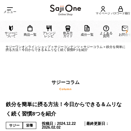
メニュー
マイページ
パスワード発行
サジーに
アレンジ
飲み方
よくある
商品一覧
成分一覧
ついて
レシピ
ガイド
質問
サジーワンオンラインショップ
>
サジーコンテンツ
>
サジーコラム
>
鉄分を
摂る方法！今日からできる＆ムリなく続く習慣8つを紹介
サジーコラム
鉄分を簡単に摂る方法！今日からできる＆ムリな
Column
く続く習慣8つを紹介
投稿日：
2024.12.22
│最終更新日：
サジー
栄養
2026.02.02