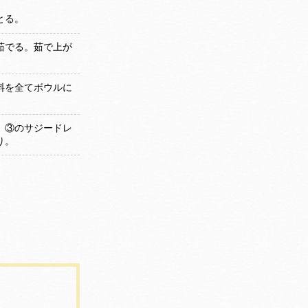
とる。
茹でる。茹で上が
料を全てボウルに
、③のサジードレ
り。