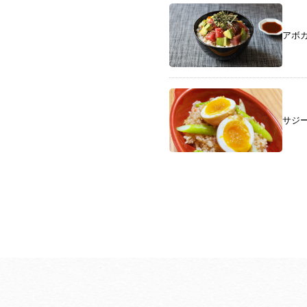
アボ
サジ