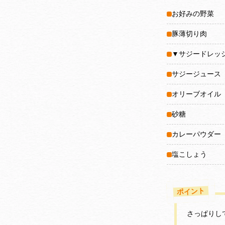
お好みの野菜
豚薄切り肉
▼サジードレッ
サジージュース
オリーブオイル
砂糖
カレーパウダー
塩こしょう
ポイント
さっぱりし