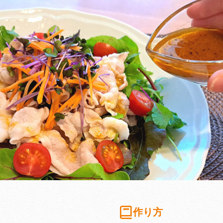
作り方
）