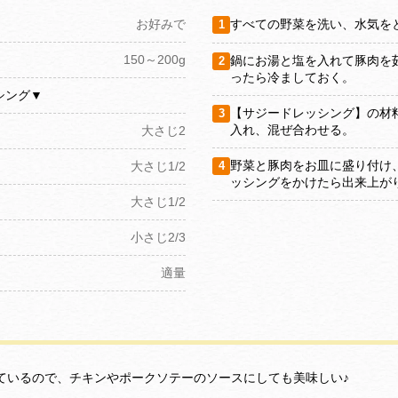
お好みで
すべての野菜を洗い、水気を
1
150～200g
鍋にお湯と塩を入れて豚肉を
2
ったら冷ましておく。
シング▼
【サジードレッシング】の材
3
入れ、混ぜ合わせる。
大さじ2
野菜と豚肉をお皿に盛り付け
大さじ1/2
4
ッシングをかけたら出来上が
大さじ1/2
小さじ2/3
適量
ているので、チキンやポークソテーのソースにしても美味しい♪