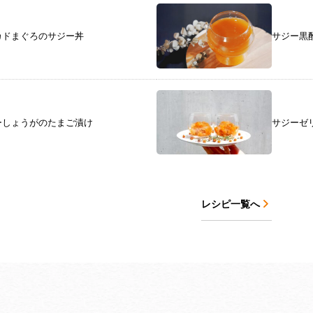
カドまぐろのサジー丼
サジー黒
サジーゼ
ーしょうがのたまご漬け
レシピ一覧へ
Recipe