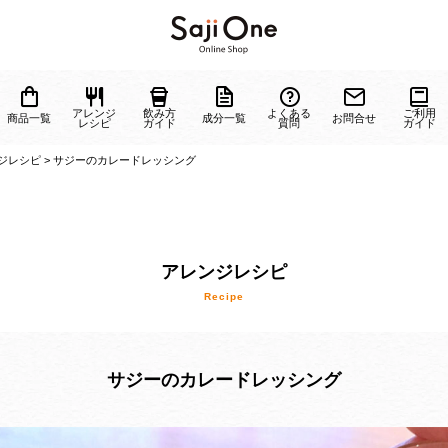
ジーに
アレンジ
飲み方
よくある
商品一覧
成分一覧
お問
ついて
レシピ
ガイド
質問
>
アレンジレシピ
>
サジーのカレードレッシング
アレンジレシピ
Recipe
サジーのカレードレッシング