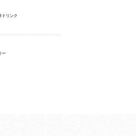
酢ドリンク
リー