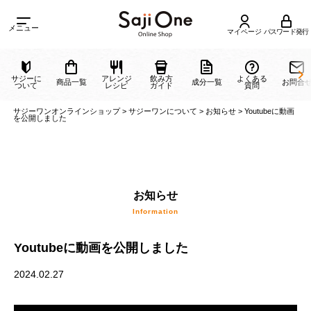
メニュー
マイページ
パスワード発行
サジーに
アレンジ
飲み方
よくある
商品一覧
成分一覧
ついて
レシピ
ガイド
質問
サジーワンオンラインショップ
>
サジーワンについて
>
お知らせ
>
Youtube
を公開しました
お知らせ
Youtubeに動画を公開しました
Information
2024.02.27