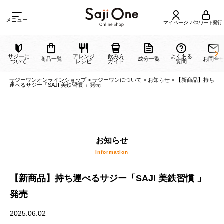
メニュー
マイページ
パスワード発行
サジーに
アレンジ
飲み方
よくある
商品一覧
成分一覧
ついて
レシピ
ガイド
質問
サジーワンオンラインショップ
>
サジーワンについて
>
お知らせ
>
【新商品
運べるサジー「SAJI 美鉄習慣 」発売
お知らせ
【新商品】持ち運べるサジー「SAJI 美鉄習慣 」
Information
発売
2025.06.02