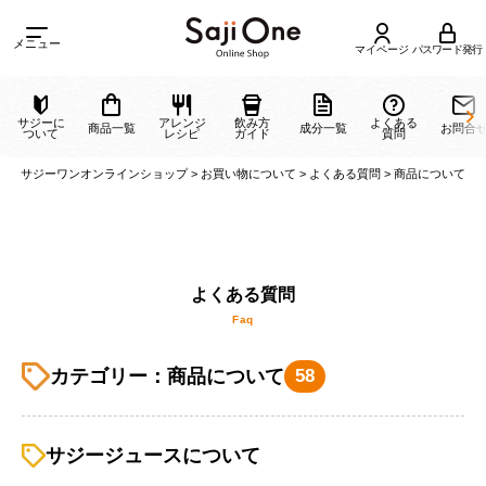
メニュー
マイページ
パスワード発行
サジーに
アレンジ
飲み方
よくある
商品一覧
成分一覧
ついて
レシピ
ガイド
質問
サジーワンオンラインショップ
>
お買い物について
>
よくある質問
>
商品に
よくある質問
カテゴリー：商品について
58
Faq
サジージュースについて