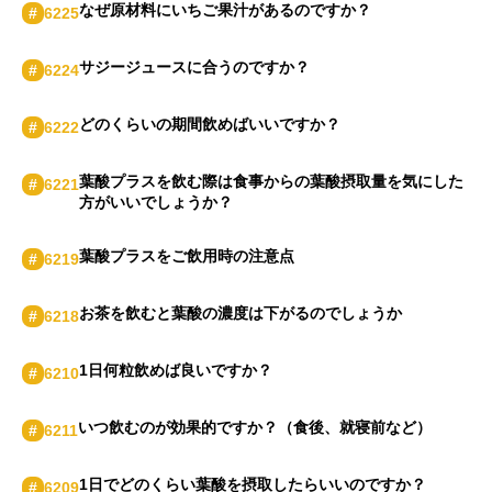
なぜ原材料にいちご果汁があるのですか？
#
6225
サジージュースに合うのですか？
#
6224
どのくらいの期間飲めばいいですか？
#
6222
葉酸プラスを飲む際は⾷事からの葉酸摂取量を気にした
#
6221
⽅がいいでしょうか？
葉酸プラスをご飲⽤時の注意点
#
6219
お茶を飲むと葉酸の濃度は下がるのでしょうか
#
6218
1⽇何粒飲めば良いですか？
#
6210
いつ飲むのが効果的ですか？（⾷後、就寝前など）
#
6211
1⽇でどのくらい葉酸を摂取したらいいのですか？
#
6209