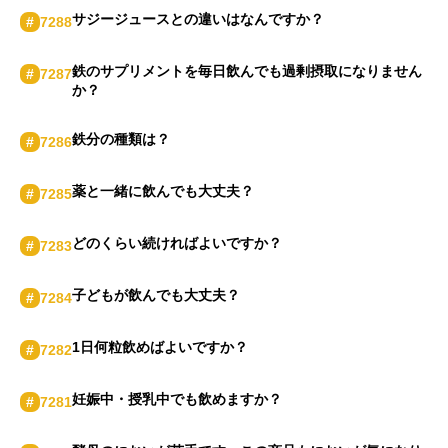
サジージュースとの​違いは​なんですか？​
#
7288
鉄のサプリメントを毎日飲んでも過剰摂取になりません
#
7287
か？
鉄分の種類は？
#
7286
薬と一緒に飲んでも大丈夫？
#
7285
どのくらい続ければよいですか？
#
7283
子どもが飲んでも大丈夫？
#
7284
1日何粒飲めばよいですか？
#
7282
妊娠中・授乳中でも飲めますか？
#
7281