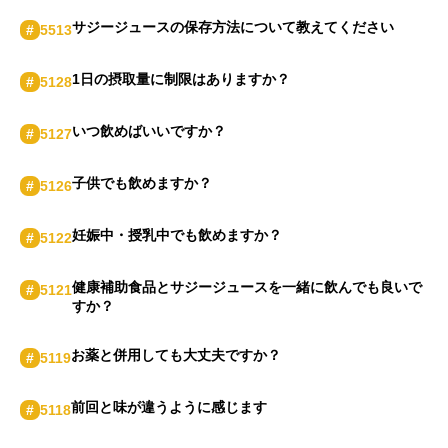
サジージュースの保存方法について教えてください
#
5513
1日の摂取量に制限はありますか？
#
5128
いつ飲めばいいですか？
#
5127
子供でも飲めますか？
#
5126
妊娠中・授乳中でも飲めますか？
#
5122
健康補助食品とサジージュースを一緒に飲んでも良いで
#
5121
すか？
お薬と併用しても大丈夫ですか？
#
5119
前回と味が違うように感じます
#
5118