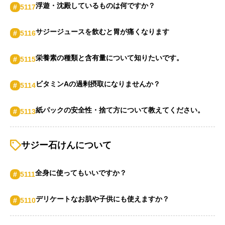
浮遊・沈殿しているものは何ですか？
#
5117
サジージュースを飲むと胃が痛くなります
#
5116
栄養素の種類と含有量について知りたいです。
#
5115
ビタミンAの過剰摂取になりませんか？
#
5114
紙パックの安全性・捨て方について教えてください。
#
5113
サジー石けんについて
全身に使ってもいいですか？
#
5111
デリケートなお肌や子供にも使えますか？
#
5110