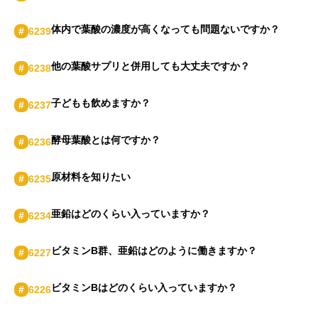
体内で葉酸の濃度が⾼くなっても問題ないですか？
#
6239
他の葉酸サプリと併⽤しても⼤丈夫ですか？
#
6238
⼦どもも飲めますか？
#
6237
酵⺟葉酸とは何ですか？
#
6236
原材料を知りたい
#
6235
亜鉛はどのくらい⼊っていますか？
#
6234
ビタミンB群、亜鉛はどのように働きますか？
#
6227
ビタミンBはどのくらい⼊っていますか？
#
6226