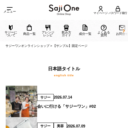
メニュー
マイページ
パスワード発行
サジーに
アレンジ
飲み方
よくある
商品一覧
成分一覧
ついて
レシピ
ガイド
質問
サジーワンオンラインショップ
>
【サンプル】固定ページ
日本語タイトル
english title
2026.07.14
サジー
会いに行ける「サジーワン」#02
2026.07.09
サジー
美容