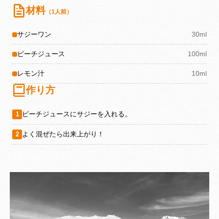
材料
（1人前）
サジーワン
30ml
ピーチジュース
100ml
レモン汁
10ml
作り方
ピーチジュースにサジーを入れる。
1
よく混ぜたら出来上がり！
2