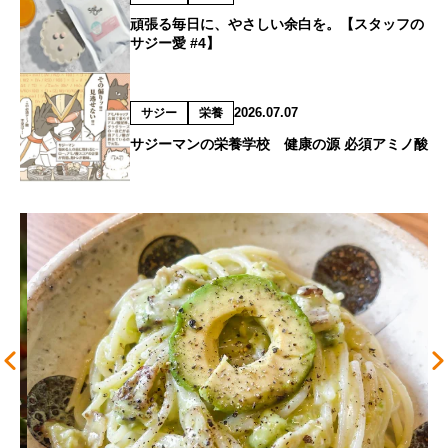
頑張る毎日に、やさしい余白を。【スタッフの
サジー愛 #4】
2026.07.07
サジー
栄養
サジーマンの栄養学校 健康の源 必須アミノ酸