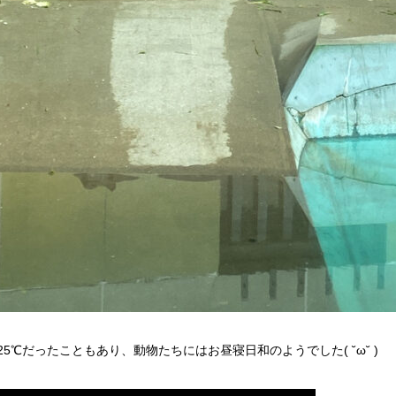
5℃だったこともあり、動物たちにはお昼寝日和のようでした( ˘ω˘ )