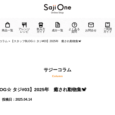
ジーに
アレンジ
飲み方
よくある
商品一覧
成分一覧
お問
ついて
レシピ
ガイド
質問
>
サジーコラム
>
【スタッフBLOG☆ タジ#03】2025年 癒され動物集🐒
サジーコラム
OG☆ タジ#03】2025年 癒され動物集🐒
Column
投稿日：
2025.04.14