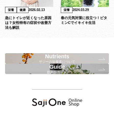
2026.02.13
2024.03.29
栄養
健康
栄養
急にトイレが近くなった原因
春の元気対策に役立つ！ビタ
は？女性特有の症状や改善方
ミンCでイキイキ生活
法も解説
Nutrients
サジーの栄養素について
Guide
飲み方ガイド