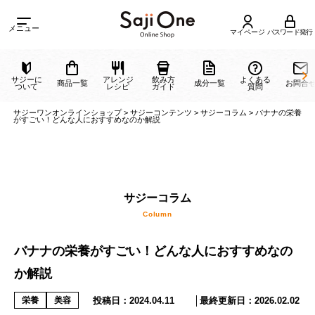
メニュー
マイページ
パスワード発行
サジーに
アレンジ
飲み方
よくある
商品一覧
成分一覧
ついて
レシピ
ガイド
質問
サジーワンオンラインショップ
>
サジーコンテンツ
>
サジーコラム
>
バナナ
がすごい！どんな人におすすめなのか解説
サジーコラム
バナナの栄養がすごい！どんな人におすすめなの
Column
か解説
投稿日：
2024.04.11
│最終更新日：
2026.02.02
栄養
美容