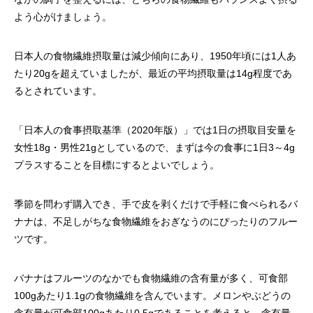
よう心がけましょう。
日本人の食物繊維摂取量は減少傾向にあり、1950年頃には1人あ
たり20gを超えていましたが、最近の平均摂取量は14g程度であ
るとされています。
「日本人の食事摂取基準（2020年版）」では1日の摂取目安量を
女性18g・男性21gとしているので、まずは今の食事に1日3～4g
プラスすることを目標にするとよいでしょう。
季節を問わず購入でき、手で皮を剥くだけで手軽に食べられるバ
ナナは、不足しがちな食物繊維をおぎなうのにぴったりのフルー
ツです。
バナナはフルーツのなかでも食物繊維の含有量が多く、可食部
100gあたり1.1gの食物繊維を含んでいます。メロンやぶどうの
含有量が可食部100gあたり0.5gであることを考えると、含有量