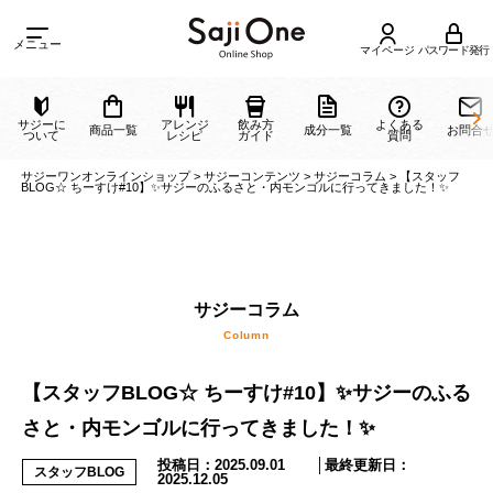
メニュー
マイページ
パスワード発行
サジーに
アレンジ
飲み方
よくある
商品一覧
成分一覧
ついて
レシピ
ガイド
質問
サジーワンオンラインショップ
>
サジーコンテンツ
>
サジーコラム
>
【スタ
BLOG☆ ちーすけ#10】✨サジーのふるさと・内モンゴルに行ってきました！
サジーコラム
【スタッフBLOG☆ ちーすけ#10】✨サジーのふる
Column
さと・内モンゴルに行ってきました！✨
投稿日：
2025.09.01
│最終更新日：
スタッフBLOG
2025.12.05