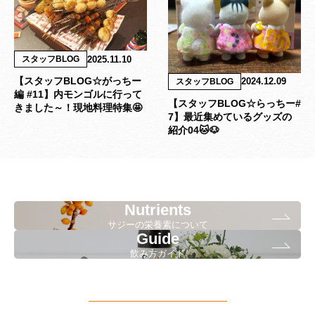
2025.11.10
スタッフBLOG
【スタッフBLOG☆がっちー
2024.12.09
スタッフBLOG
編 #11】内モンゴルに行って
【スタッフBLOG☆らっちー#
きました～！現地料理特集🤩
7】最近集めているグッズの
紹介04🐱🐶
Nutrients
サジーの栄養素について
Guide
飲み方ガイド