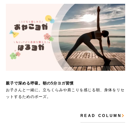
親子で深める呼吸。朝の5分ヨガ習慣
お子さんと一緒に。立ちくらみや肩こりを感じる朝、身体をリセ
ットするためのポーズ。
R E A D C O L U M N