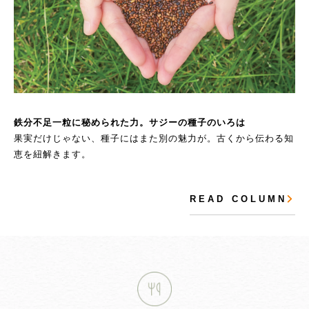
鉄分不足一粒に秘められた力。サジーの種子のいろは
果実だけじゃない、種子にはまた別の魅力が。古くから伝わる知
恵を紐解きます。
R E A D C O L U M N