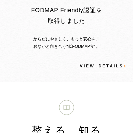
FODMAP Friendly認証を
取得しました
からだにやさしく、もっと安心を。
おなかと向き合う“低FODMAP食”。
V I E W D E T A I L S
整える、知る