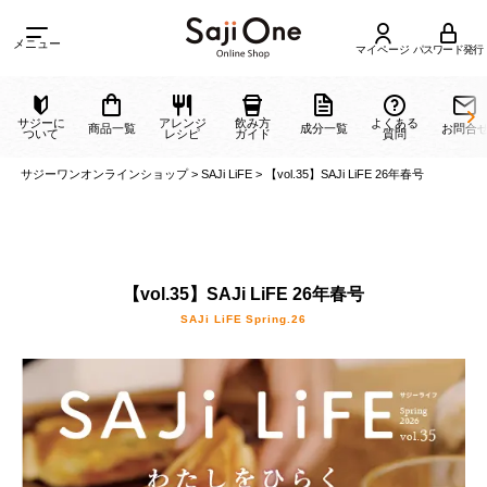
メニュー
マイページ
パスワード発行
サジーに
アレンジ
飲み方
よくある
商品一覧
成分一覧
ついて
レシピ
ガイド
質問
サジーワンオンラインショップ
>
SAJi LiFE
>
【vol.35】SAJi LiFE 26年春号
【vol.35】SAJi LiFE 26年春号
SAJi LiFE Spring.26