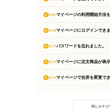
Same category
マイページの利用開始方法
#
5181
マイページにログインでき
#
5178
パスワードを忘れました。
#
5177
マイページに注文商品が表
#
5175
マイページで住所を変更で
#
5174
同じカテゴ