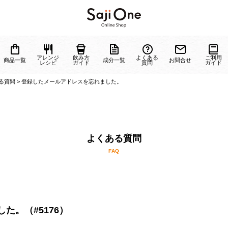
ジーに
アレンジ
飲み方
よくある
商品一覧
成分一覧
お問
ついて
レシピ
ガイド
質問
>
よくある質問
>
登録したメールアドレスを忘れました。
よくある質問
FAQ
た。（#5176）