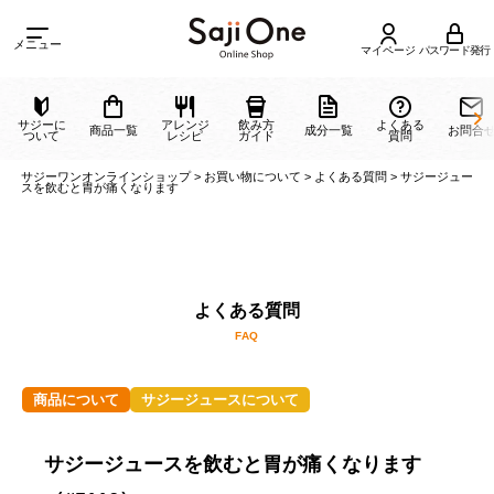
メニュー
マイページ
パスワード発行
サジーに
アレンジ
飲み方
よくある
商品一覧
成分一覧
ついて
レシピ
ガイド
質問
サジーワンオンラインショップ
>
お買い物について
>
よくある質問
>
サジー
スを飲むと胃が痛くなります
よくある質問
商品について
サジージュースについて
FAQ
サジージュースを飲むと胃が痛くなります