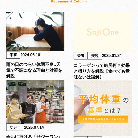
2024.05.10
栄養
2025.01.24
栄養
美容
雨の日のつらい体調不良..天
コラーゲンって結局何？効果
気で不調になる理由と対策を
と摂り方を解説【食べても意
解説
味ないは誤解】
2026.07.14
サジー
会いに行ける「サジーワン」