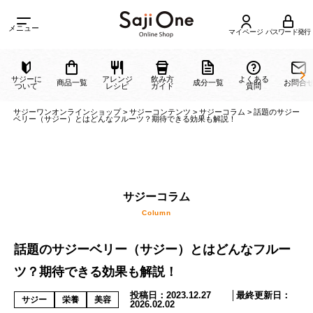
メニュー
マイページ
パスワード発行
サジーに
アレンジ
飲み方
よくある
商品一覧
成分一覧
ついて
レシピ
ガイド
質問
サジーワンオンラインショップ
>
サジーコンテンツ
>
サジーコラム
>
話題の
ベリー（サジー）とはどんなフルーツ？期待できる効果も解説！
サジーコラム
話題のサジーベリー（サジー）とはどんなフルー
Column
ツ？期待できる効果も解説！
投稿日：
2023.12.27
│最終更新日：
サジー
栄養
美容
2026.02.02