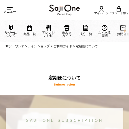
メニュー
マイページ
パスワード発行
サジーに
アレンジ
飲み方
よくある
商品一覧
成分一覧
ついて
レシピ
ガイド
質問
サジーワンオンラインショップ
>
ご利用ガイド
>
定期便について
定期便について
Subscription
SAJI ONE SUBSCRIPTION