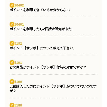
#
10402
ポイントを利用できているか分からない
#
10401
ポイントを利用したら2回請求通知が来た
#
5192
ポイント【サジポ】について教えて下さい。
#
5191
どの商品がポイント【サジポ】付与の対象ですか？
Same category
#
5190
以前購入したのにポイント【サジポ】がついてないのです
が？
#
5188