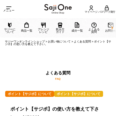
メニュー
マイページ
パスワード発行
サジーに
アレンジ
飲み方
よくある
商品一覧
成分一覧
ついて
レシピ
ガイド
質問
サジーワンオンラインショップ
>
お買い物について
>
よくある質問
>
ポイン
ジポ】の使い方を教えて下さい。
よくある質問
ポイント【サジポ】について
ポイント【サジポ】について
FAQ
ポイント【サジポ】の使い方を教えて下さ